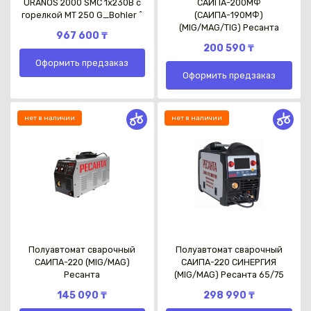
URANOS 2000 SMC 1х230В с
САИПА-200МФ
горелкой MT 250 G_Bohler ^
(САИПА-190МФ)
(MIG/MAG/TIG) Ресанта
967 600 ₸
200 590 ₸
Оформить предзаказ
Оформить предзаказ
нет в наличии
нет в наличии
Полуавтомат сварочный
Полуавтомат сварочный
САИПА-220 (MIG/MAG)
САИПА-220 СИНЕРГИЯ
Ресанта
(MIG/MAG) Ресанта 65/75
145 090 ₸
298 990 ₸