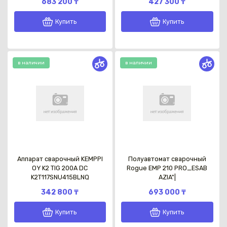
683 200 ₸
427 300 ₸
Купить
Купить
в наличии
в наличии
Каз
Аппарат сварочный KEMPPI
Полуавтомат сварочный
OY K2 TIG 200A DC
Rogue EMP 210 PRO_ESAB
K2T117SNU415BLNQ
AZIA"|
342 800 ₸
693 000 ₸
Купить
Купить