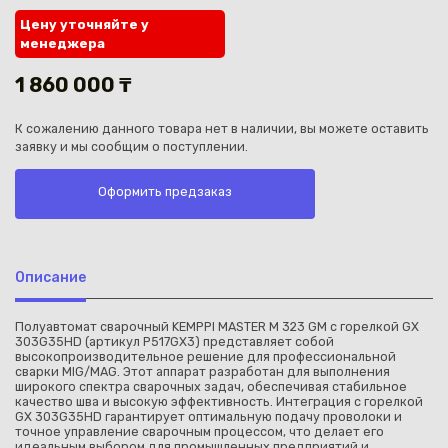
Цену уточняйте у
менеджера
1 860 000 ₸
К сожалению данного товара нет в наличии, вы можете оставить
Каз
заявку и мы сообщим о поступлении.
Оформить предзаказ
Описание
Полуавтомат сварочный KEMPPI MASTER M 323 GM с горелкой GX
303G35HD (артикул P517GX3) представляет собой
высокопроизводительное решение для профессиональной
сварки MIG/MAG. Этот аппарат разработан для выполнения
широкого спектра сварочных задач, обеспечивая стабильное
качество шва и высокую эффективность. Интеграция с горелкой
GX 303G35HD гарантирует оптимальную подачу проволоки и
точное управление сварочным процессом, что делает его
идеальным выбором для промышленных предприятий и