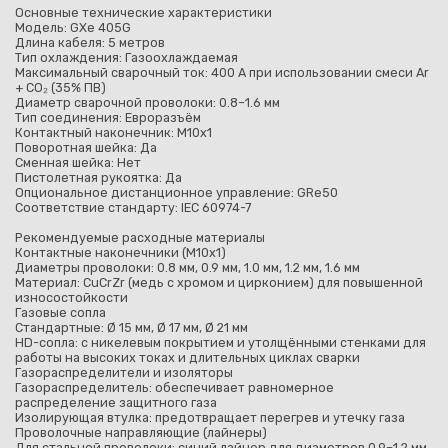
Основные технические характеристики
Модель: GXe 405G
Длина кабеля: 5 метров
Тип охлаждения: Газоохлаждаемая
Максимальный сварочный ток: 400 А при использовании смеси Ar
+ CO₂ (35% ПВ)
Диаметр сварочной проволоки: 0.8–1.6 мм
Тип соединения: Евроразъём
Контактный наконечник: M10x1
Поворотная шейка: Да
Сменная шейка: Нет
Пистолетная рукоятка: Да
Опциональное дистанционное управление: GRe50
Соответствие стандарту: IEC 60974-7
Pекомендуемые расходные материалы
Контактные наконечники (M10x1)
Диаметры проволоки: 0.8 мм, 0.9 мм, 1.0 мм, 1.2 мм, 1.6 мм
Материал: CuCrZr (медь с хромом и цирконием) для повышенной
износостойкости
Газовые сопла
Стандартные: Ø 15 мм, Ø 17 мм, Ø 21 мм
HD-сопла: с никелевым покрытием и утолщёнными стенками для
работы на высоких токах и длительных циклах сварки
Газораспределители и изоляторы
Газораспределитель: обеспечивает равномерное
распределение защитного газа
Изолирующая втулка: предотвращает перегрев и утечку газа
Проволочные направляющие (лайнеры)
Для стальной проволоки: синий лайнер для диаметров 0.9–1.2 мм