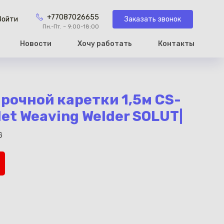
+77087026655
Заказать звонок
Войти
Пн.-Пт. – 9:00-18:00
Новости
Хочу работать
Контакты
рзину
арочной каретки 1,5м CS-
let Weaving Welder SOLUT|
G