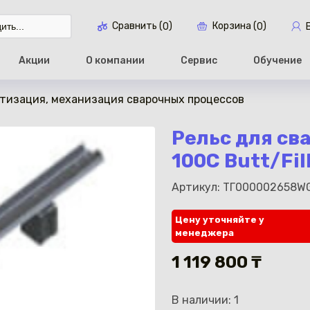
Сравнить (
)
Корзина (
)
0
0
Акции
О компании
Сервис
Обучение
тизация, механизация сварочных процессов
Перейти в ко
Рельс для св
100C Butt/Fil
Артикул: ТГ000002658W
Цену уточняйте у
менеджера
1 119 800 ₸
В наличии: 1