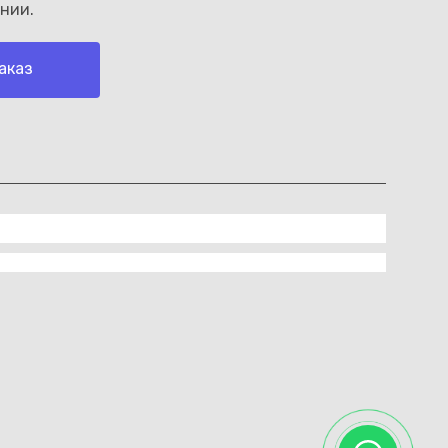
нии.
аказ