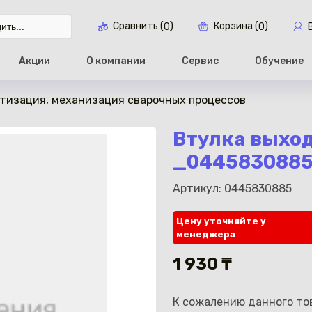
Сравнить (
)
Корзина (
)
0
0
Акции
О компании
Сервис
Обучение
тизация, механизация сварочных процессов
Перейти в ко
Втулка выход
_044583088
Артикул: 0445830885
Цену уточняйте у
менеджера
1 930 ₸
К сожалению данного тов