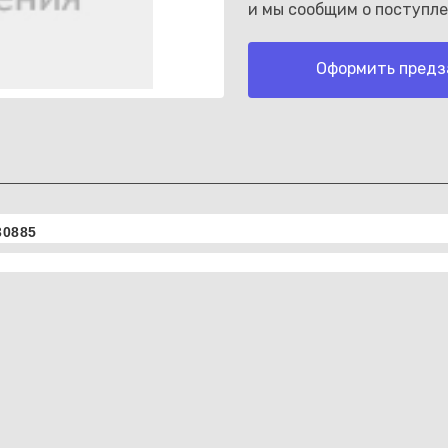
и мы сообщим о поступле
Оформить предз
Каз
30885